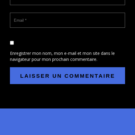
Enregistrer mon nom, mon e-mail et mon site dans le
navigateur pour mon prochain commentaire.
A
l
t
e
r
n
a
t