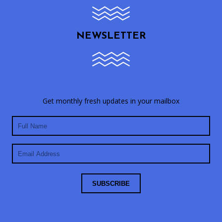
i
v
e
NEWSLETTER
:
Get monthly fresh updates in your mailbox